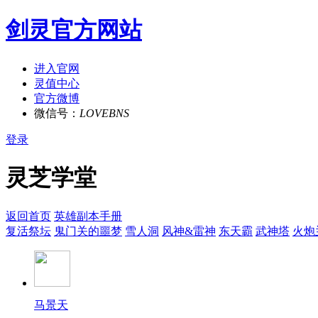
剑灵官方网站
进入官网
灵值中心
官方微博
微信号：
LOVEBNS
登录
灵芝学堂
返回首页
英雄副本手册
复活祭坛
鬼门关的噩梦
雪人洞
风神&雷神
东天霸
武神塔
火炮
马景天