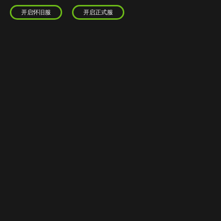
开启怀旧服
开启正式服