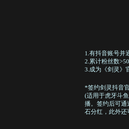
1.有抖音账号并
2.累计粉丝数>
3.成为《剑灵》
*签约剑灵抖音
(适用于虎牙斗
播。签约后可通
石分红，此外还