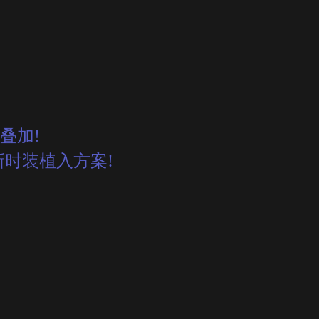
叠加!
新时装植入方案!