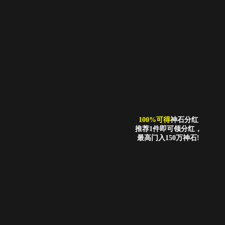
100%可得
神石分红
推荐1件即可领分红，
最高门入150万神石!